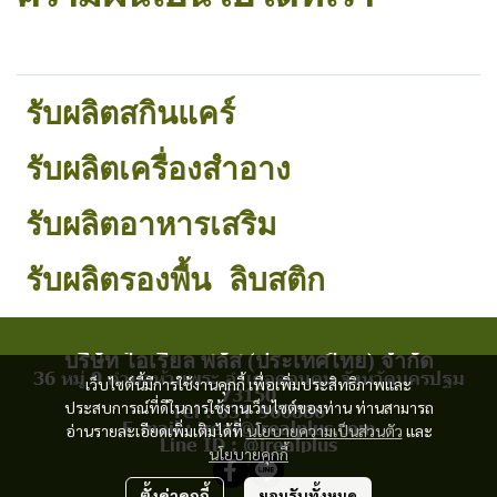
รับผลิตสกินแคร์
รับผลิตเครื่องสำอาง
รับผลิตอาหารเสริม
รับผลิตรองพื้น
ลิบสติก
บริษัท ไอเรียล พลัส (ประเทศไทย) จำกัด
36 หมู่ 9 ตำบลห้วยพระ อำเภอดอนตูม จังหวัดนครปฐม
เว็บไซต์นี้มีการใช้งานคุกกี้ เพื่อเพิ่มประสิทธิภาพและ
73150
ประสบการณ์ที่ดีในการใช้งานเว็บไซต์ของท่าน ท่านสามารถ
Tel : 034-966886
E-mail : ireal@irealplus.com
อ่านรายละเอียดเพิ่มเติมได้ที่
นโยบายความเป็นส่วนตัว
และ
Line ID : @irealplus
นโยบายคุกกี้
ตั้งค่าคุกกี้
ยอมรับทั้งหมด