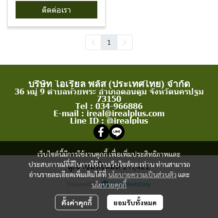
ติดต่อเรา
1
บริษัท ไอเรียล พลัส (ประเทศไทย) จำกัด
36 หมู่ 9 ตำบลห้วยพระ อำเภอดอนตูม จังหวัดนครปฐม
73150
Tel : 034-966886
E-mail : ireal@irealplus.com
Line ID : @irealplus
เว็บไซต์นี้มีการใช้งานคุกกี้ เพื่อเพิ่มประสิทธิภาพและ
ประสบการณ์ที่ดีในการใช้งานเว็บไซต์ของท่าน ท่านสามารถ
ผู้เข้าชมทั้งหมด
211,422
อ่านรายละเอียดเพิ่มเติมได้ที่
นโยบายความเป็นส่วนตัว
และ
Powered By
MakeWebEasy
นโยบายคุกกี้
ตั้งค่าคุกกี้
ยอมรับทั้งหมด